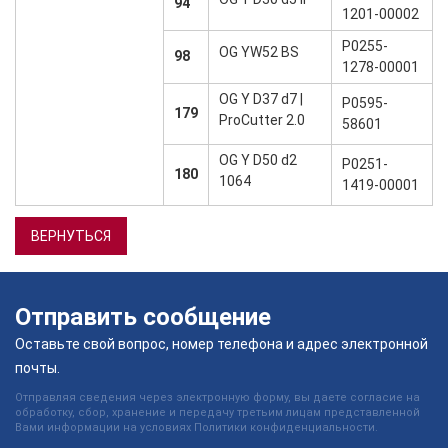
94
1201-00002
P0255-
OG YW52 BS
98
1278-00001
OG Y D37 d7 |
P0595-
179
ProCutter 2.0
58601
OG Y D50 d2
P0251-
180
1064
1419-00001
ВЕРНУТЬСЯ
Отправить сообщение
Оставьте свой вопрос, номер телефона и адрес электронной
почты.
Отправляя сведения через электронную форму, вы даете согласие на
обработку, сбор, хранение и передачу третьим лицам представленной
Вами информации на условиях Политики конфиденциальности.