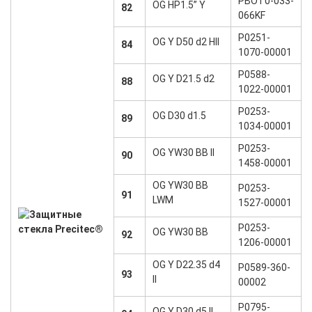
PBOT0-033-
OG HP1.5” Y
82
066KF
P0251-
OG Y D50 d2 HII
84
1070-00001
P0588-
OG Y D21.5 d2
88
1022-00001
P0253-
OG D30 d1.5
89
1034-00001
P0253-
OG YW30 BB II
90
1458-00001
OG YW30 BB
P0253-
91
LWM
1527-00001
P0253-
OG YW30 BB
92
1206-00001
OG Y D22.35 d4
P0589-360-
93
II
00002
P0795-
OG Y D30 d5 II